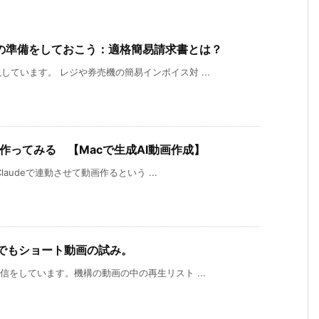
の準備をしておこう：適格簡易請求書とは？
ています。 レジや券売機の簡易インボイス対 ...
で作ってみる 【Macで生成AI動画作成】
laudeで連動させて動画作るという ...
ルでもショート動画の試み。
信をしています。機構の動画の中の再生リスト ...