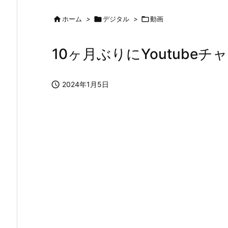

ホーム
>

デジタル
>

動画
10ヶ月ぶりにYoutube

2024年1月5日