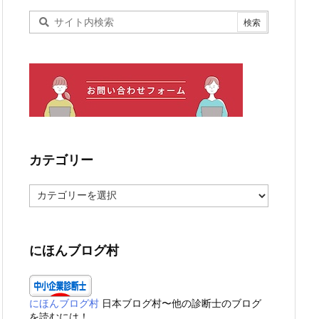
カテゴリー
カ
テ
ゴ
リ
ー
にほんブログ村
にほんブログ村
日本ブログ村〜他の診断士のブログ
を読むには！