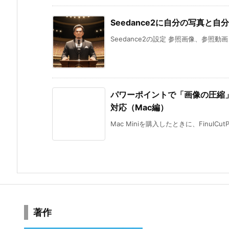
Seedance2に自分の写真と
Seedance2の設定 参照画像、参照動
パワーポイントで「画像の圧縮
対応（Mac編）
Mac Miniを購入したときに、FinulCu
著作