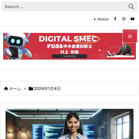
Notion


メニュ

サイド

前へ

ホーム
>

2024年1月4日

次へ

検索