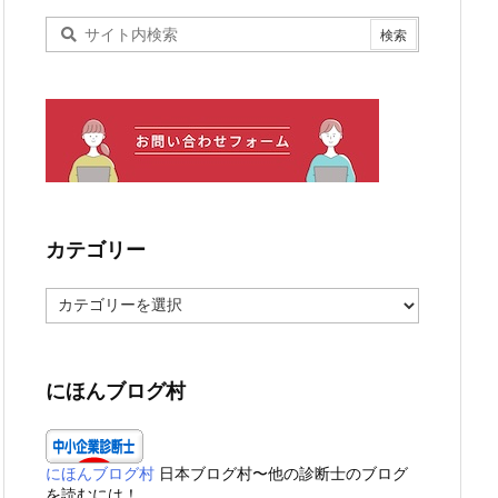
カテゴリー
カ
テ
ゴ
リ
ー
にほんブログ村
にほんブログ村
日本ブログ村〜他の診断士のブログ
を読むには！