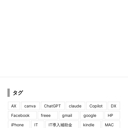
タグ
AX
canva
ChatGPT
claude
Copilot
DX
Facebook
freee
gmail
google
HP
iPhone
IT
IT導入補助金
kindle
MAC