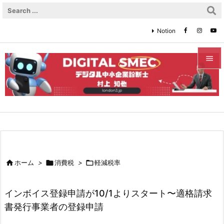
Notion


メニュ

サイド

前へ


ホーム
>

消費税
>

軽減税率
次へ

インボイス登録申請が10/1よりスタート〜適格請求
検索
書発行事業者の登録申請