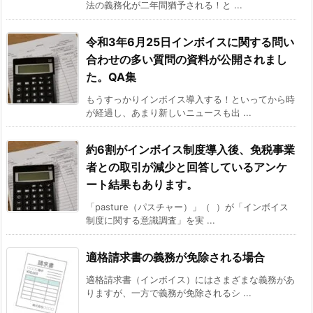
法の義務化が二年間猶予される！と ...
令和3年6月25日インボイスに関する問い
合わせの多い質問の資料が公開されまし
た。QA集
もうすっかりインボイス導入する！といってから時
が経過し、あまり新しいニュースも出 ...
約6割がインボイス制度導入後、免税事業
者との取引が減少と回答しているアンケ
ート結果もあります。
「pasture（パスチャー）」（ ）が「インボイス
制度に関する意識調査」を実 ...
適格請求書の義務が免除される場合
適格請求書（インボイス）にはさまざまな義務があ
りますが、一方で義務が免除されるシ ...