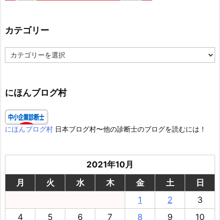
カテゴリー
カ
テ
ゴ
リ
ー
にほんブログ村
にほんブログ村
日本ブログ村〜他の診断士のブログを読むには！
2021年10月
月
火
水
木
金
土
日
1
2
3
4
5
6
7
8
9
10