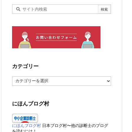
カテゴリー
カ
テ
ゴ
リ
ー
にほんブログ村
にほんブログ村
日本ブログ村〜他の診断士のブログ
を読むには！