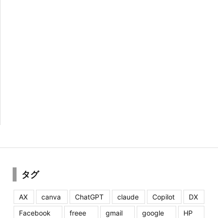
タグ
AX
canva
ChatGPT
claude
Copilot
DX
Facebook
freee
gmail
google
HP