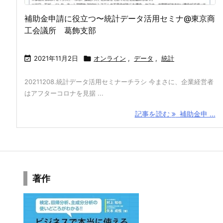
補助金申請に役立つ〜統計データ活用セミナ@東京商
工会議所 葛飾支部

2021年11月2日

オンライン
,
データ
,
統計
20211208.統計データ活用セミナーチラシ 今まさに、企業経営者
はアフターコロナを見据 ...
記事を読む
補助金申 ...
著作