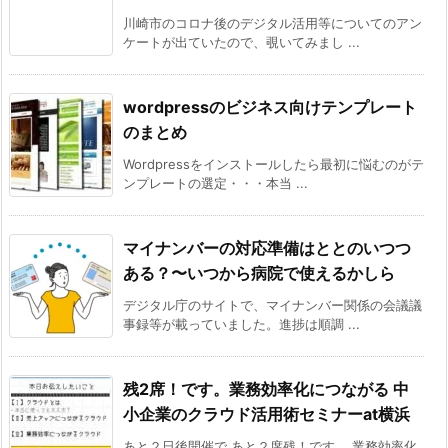
川崎市のコロナ後のデジタル活用等についてのアン
ケートが出ていたので、覗いてみまし ...
wordpressのビジネス向けテンプレート
のまとめ
Wordpressをインストールしたら最初に悩むのがテ
ンプレートの選定・・・本当 ...
マイナンバーの対応準備はととのいつつ
ある？〜いつから病院で使えるかしら
デジタル庁のサイトで、マイナンバー関係の会議議
事録等が載っていました。進捗は順調 ...
残2席！です。業務効率化につながる 中
小企業のクラウド活用術セミナーat横浜
あと２日後開催で あと２席残！です。 業務効率化