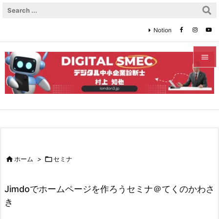
Notion


メニュ

サイド

前へ


ホーム
>

セミナ
次へ

Jimdoでホームページを作ろうセミナ＠てくのかわさ
検索
き