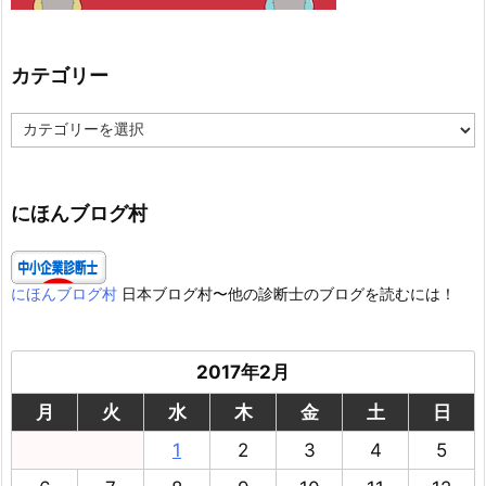
カテゴリー
カ
テ
ゴ
リ
ー
にほんブログ村
にほんブログ村
日本ブログ村〜他の診断士のブログを読むには！
2017年2月
月
火
水
木
金
土
日
1
2
3
4
5