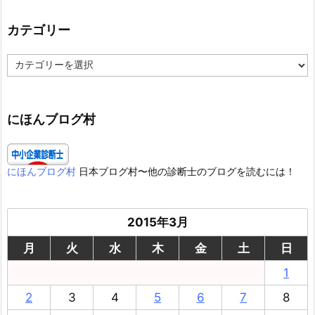
カテゴリー
カ
テ
ゴ
リ
ー
にほんブログ村
にほんブログ村
日本ブログ村〜他の診断士のブログを読むには！
2015年3月
月
火
水
木
金
土
日
1
2
3
4
5
6
7
8