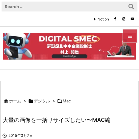
Notion


メニュ

サイド

前へ


ホーム
>

デジタル
>

Mac
次へ

大量の画像を一括リサイズしたい〜MAC編
検索

2015年3月7日