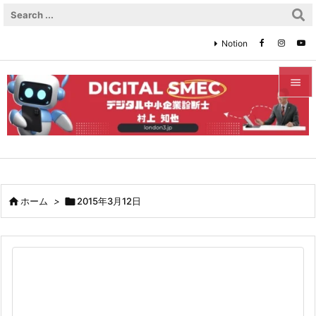
Notion


メニュ

サイド

前へ

ホーム
>

2015年3月12日

次へ

検索