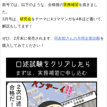
前号では、以下のような、合格後の
実務補習
を描きまし
た。
3月号は、
研究会
をテーマに4コママンガを4本ほど書いて、
解説もしてます！
ぜひ、2月末に発売されます、
同友館さんの月間企業診断
を
購入してみてください！