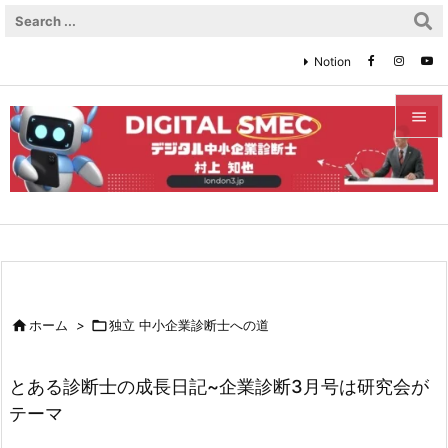
Notion


メニュ

サイド

前へ


ホーム
>

独立 中小企業診断士への道
次へ

とある診断士の成長日記~企業診断3月号は研究会が
検索
テーマ