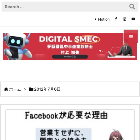
Notion


メニュ

サイド

前へ

ホーム
>

2012年7月6日

次へ

検索