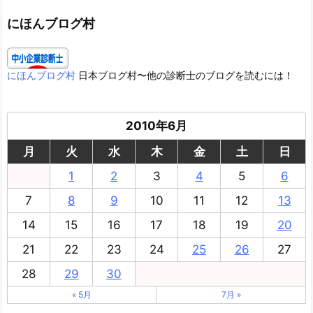
リ
ー
にほんブログ村
にほんブログ村
日本ブログ村〜他の診断士のブログを読むには！
2010年6月
月
火
水
木
金
土
日
1
2
3
4
5
6
7
8
9
10
11
12
13
14
15
16
17
18
19
20
21
22
23
24
25
26
27
28
29
30
« 5月
7月 »