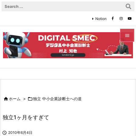
Notion


メニュ

サイド

前へ


ホーム
>

独立 中小企業診断士への道
次へ

独立1ヶ月をすぎて
検索

2010年6月4日