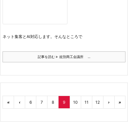
ネット集客とAI対応します。
そんなところで
記事を読む
紋別商工会議所 ...
«
‹
6
7
8
9
10
11
12
›
»