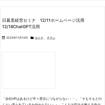
日暮里経営セミナ 12/11ホームページ活用
12/18ChatGPT活用

2023年11月14日

セミナ
,
チラシ
「自社HPはあるけど中々受注につながらない・・」
「そもそもどの
くらい見られているか分からない・・」
こんなお悩みを抱える中小