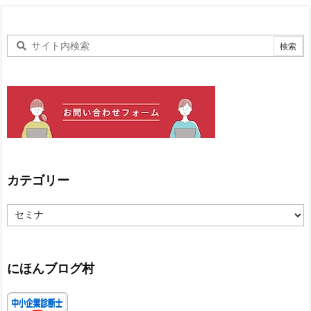
カテゴリー
カ
テ
ゴ
リ
ー
にほんブログ村