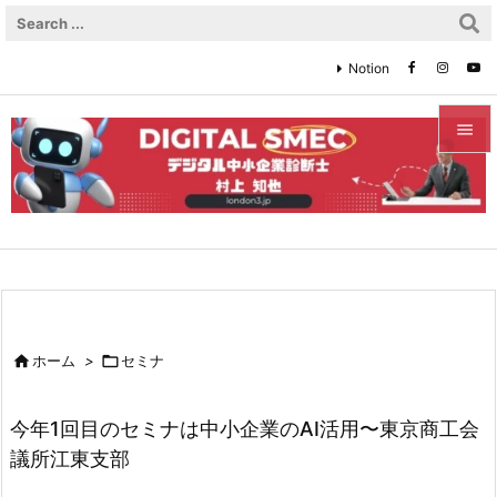
Notion


メニュ

サイド

前へ


ホーム
>

セミナ
次へ

今年1回目のセミナは中小企業のAI活用〜東京商工会
検索
議所江東支部