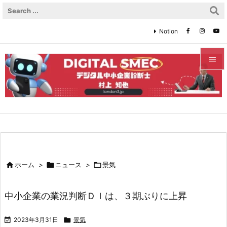
Notion


メニュ

サイド

前へ


ホーム
>

ニュース
>

景気
次へ

中小企業の業況判断ＤＩは、３期ぶりに上昇
検索

2023年3月31日

景気