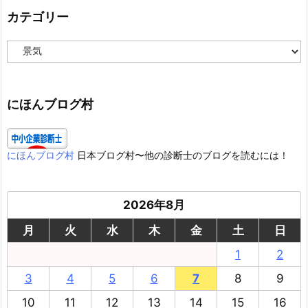
カテゴリー
カ
テ
ゴ
リ
ー
にほんブログ村
にほんブログ村
日本ブログ村〜他の診断士のブログを読むには！
2026年8月
月
火
水
木
金
土
日
1
2
3
4
5
6
7
8
9
10
11
12
13
14
15
16