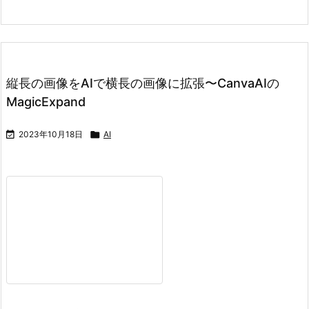
縦長の画像をAIで横長の画像に拡張〜CanvaAIの
MagicExpand

2023年10月18日

AI