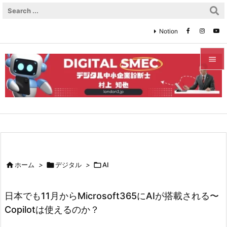
Notion


メニュ

サイド

前へ


ホーム
>

デジタル
>

AI
次へ

日本でも11月からMicrosoft365にAIが搭載される〜
検索
Copilotは使えるのか？