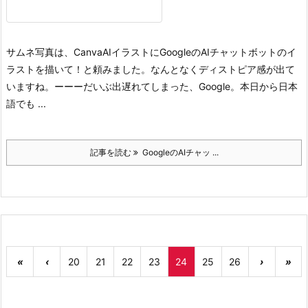
サムネ写真は、CanvaAIイラストにGoogleのAIチャットボットのイ
ラストを描いて！と頼みました。なんとなくディストピア感が出て
いますね。
ーーー
だいぶ出遅れてしまった、Google。本日から日本
語でも ...
記事を読む
GoogleのAIチャッ ...
«
‹
20
21
22
23
24
25
26
›
»