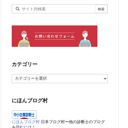
カテゴリー
カ
テ
ゴ
リ
ー
にほんブログ村
にほんブログ村
日本ブログ村〜他の診断士のブログ
を読むには！