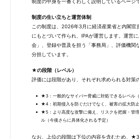
制度の中身を一番くわしく説明しているページ
制度の生い立ちと運営体制
この制度は、2026年3月に経済産業省と内閣
にもとづいて作られ、IPAが運営します。運営
会」、登録や普及を担う「事務局」、評価機関
分担しています。
★の段階（レベル）
評価には段階があり、それぞれ求められる対策
★3：一般的なサイバー脅威に対処できるレベル
★4：初期侵入を防ぐだけでなく、被害の拡大防
★5：より高度な攻撃に備え、リスクを把握・管
ル（今後さらに具体化される予定）
なお、上位の段階は下位の内容を含むため、★