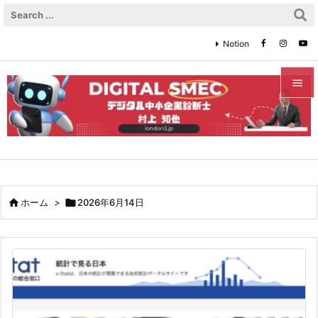
Notion


メニュ

サイド

前へ

ホーム
>

2026年6月14日

次へ

検索