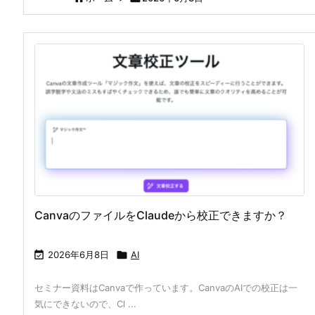
CanvaのファイルをClaudeから校正できますか？

2026年6月8日

AI
セミナー資料はCanvaで作っています。CanvaのAIでの校正は一
気にできないので、Cl ...