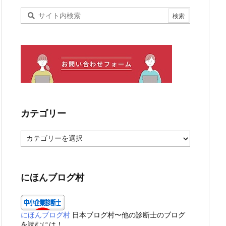
カテゴリー
カ
テ
ゴ
リ
ー
にほんブログ村
にほんブログ村
日本ブログ村〜他の診断士のブログ
を読むには！