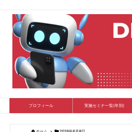
プロフィール
実施セミナ一覧(年別)

ホーム
>

2026年6月8日