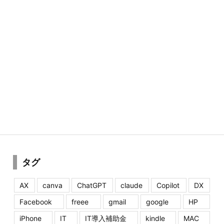
タグ
AX
canva
ChatGPT
claude
Copilot
DX
Facebook
freee
gmail
google
HP
iPhone
IT
IT導入補助金
kindle
MAC