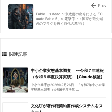

Prev
Fable is dead 〜米政府の命令による「Cl
aude Fable 5」の電撃停止：国家が最先端
AIのプラグを抜く時代の幕開け

関連記事
中小企業実態基本調査 〜令和７年速報
（令和６年度決算実績）【Claude検証】
中小企業庁は2026年2月26日、「令和7年中小企業
実態基本調査（令和6年度決算 ...
文化庁が著作権契約書作成システムをス