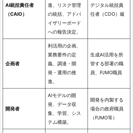
AI統括責任者
進、リスク管理
デジタル統括責
（CAIO）
の統括、アドバ
任者（CDO）級
イザリーボード
への報告決定。
利活用の企画、
業務要件の定
生成AI活用を所
企画者
義、調達・開
管する部署の職
発・運用の推
員、PJMO職員
進。
AIモデルの開
開発を内製する
発、データ収
開発者
場合の政府職員
集、学習、シス
（PJMO等）
テム構築。