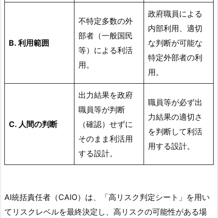
政府職員による
不特定多数の外
内部利用、適切
部者（一般国民
B. 利用範囲
な判断が可能な
等）による利活
特定外部者の利
用。
用。
出力結果を政府
職員等が必ず出
職員等が判断
力結果の適切さ
C. 人間の判断
（確認）せずに
を判断して利活
そのまま利活用
用する設計。
する設計。
AI統括責任者（CAIO）は、「高リスク判定シート」を用い
てリスクレベルを最終決定し、高リスクの可能性がある場