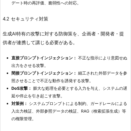
デート時の再評価、脆弱性への対応。
4.2 セキュリティ対策
生成AI特有の攻撃に対する防御策を、企画者・開発者・提
供者が連携して講じる必要がある。
直接プロンプトインジェクション：
不正な指示により意図せぬ
出力をさせる攻撃。
間接プロンプトインジェクション：
細工された外部データを参
照させることで不正な動作を誘発する攻撃。
DoS攻撃：
膨大な処理を必要とする入力を与え、システムの遅
延や停止を引き起こす攻撃。
対策例：
システムプロンプトによる制約、ガードレールによる
入出力検証、外部参照データの検証、RAG（検索拡張生成）等
の権限管理。