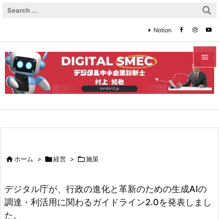
Notion


メニュ

サイド

前へ


ホーム
>

経営
>

施策
次へ

デジタル庁が、行政の進化と革新のための生成AIの
検索
調達・利活用に関わるガイドライン2.0を発表しまし
た。