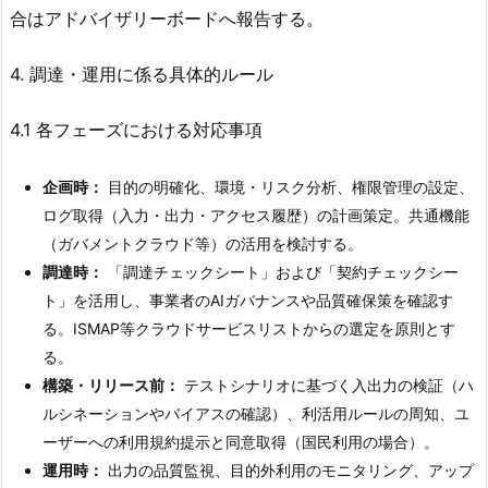
合はアドバイザリーボードへ報告する。
4. 調達・運用に係る具体的ルール
4.1 各フェーズにおける対応事項
企画時：
目的の明確化、環境・リスク分析、権限管理の設定、
ログ取得（入力・出力・アクセス履歴）の計画策定。共通機能
（ガバメントクラウド等）の活用を検討する。
調達時：
「調達チェックシート」および「契約チェックシー
ト」を活用し、事業者のAIガバナンスや品質確保策を確認す
る。ISMAP等クラウドサービスリストからの選定を原則とす
る。
構築・リリース前：
テストシナリオに基づく入出力の検証（ハ
ルシネーションやバイアスの確認）、利活用ルールの周知、ユ
ーザーへの利用規約提示と同意取得（国民利用の場合）。
運用時：
出力の品質監視、目的外利用のモニタリング、アップ