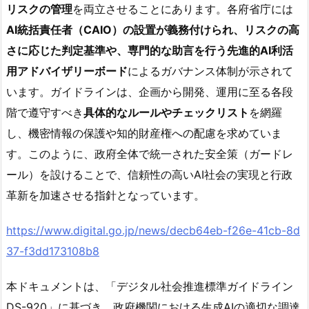
リスクの管理
を両立させることにあります。各府省庁には
AI統括責任者（CAIO）
の設置が義務付けられ、リスクの高
さに応じた判定基準や、専門的な助言を行う
先進的AI利活
用アドバイザリーボード
によるガバナンス体制が示されて
います。ガイドラインは、企画から開発、運用に至る各段
階で遵守すべき
具体的なルールやチェックリスト
を網羅
し、機密情報の保護や知的財産権への配慮を求めていま
す。このように、政府全体で統一された安全策（ガードレ
ール）を設けることで、信頼性の高いAI社会の実現と行政
革新を加速させる指針となっています。
https://www.digital.go.jp/news/decb64eb-f26e-41cb-8d
37-f3dd173108b8
本ドキュメントは、「デジタル社会推進標準ガイドライン
DS-920」に基づき、政府機関における生成AIの適切な調達