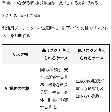
革新につながる取組は積極的に後押しする方針である。
3.2 リスク評価の3軸
利活用プロジェクトの企画時に、以下の3つの軸でリスクレ
ベルを判断する。
高リスクと考え
低リスクと考え
リスク軸
られるケース
られるケース
国民の権利・安
全に影響する業
生成物の瑕疵が
務、機微な政策
A. 業務の性格
重大な影響を及
分野、生命・身
ぼさない業務。
体・財産に影響
する業務。