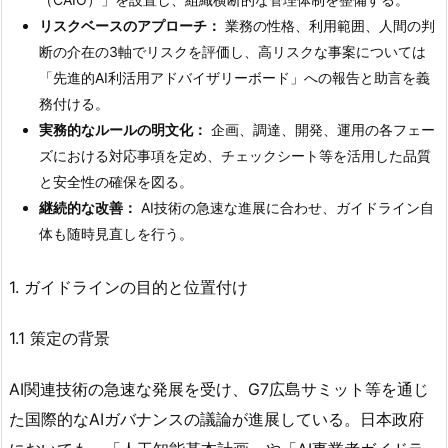
リスクベースのアプローチ：
業務の性格、利用範囲、人間の判
断の介在の3軸でリスクを評価し、高リスクな事案については
「先進的AI利活用アドバイザリーボード」への報告と助言を義
務付ける。
実務的なルールの明文化：
企画、調達、開発、運用の各フェー
ズにおける対応事項を定め、チェックシート等を活用した品質
と安全性の確保を図る。
継続的な改善：
AI技術の急速な進展に合わせ、ガイドライン自
体も随時見直しを行う。
1. ガイドラインの目的と位置付け
1.1 策定の背景
AI関連技術の急速な発展を受け、G7広島サミット等を通じ
た国際的なAIガバナンスの議論が進展している。日本政府