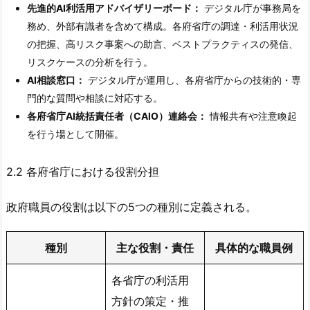
先進的AI利活用アドバイザリーボード：
デジタル庁が事務局を
務め、外部有識者を含めて構成。各府省庁の調達・利活用状況
の把握、高リスク事案への助言、ベストプラクティスの発信、
リスクケースの分析を行う。
AI相談窓口：
デジタル庁が運用し、各府省庁からの技術的・専
門的な質問や相談に対応する。
各府省庁AI統括責任者（CAIO）連絡会：
情報共有や注意喚起
を行う場として開催。
2.2 各府省庁における役割分担
政府職員の役割は以下の5つの種別に定義される。
種別
主な役割・責任
具体的な職員例
各省庁の利活用
方針の策定・推