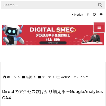
Notion


メニュ

サイド

前へ


ホーム
>

経営
>

マーケ
>

Webマーケティング
次へ

Directのアクセス数ばかり増える〜GoogleAnalytics
検索
GA4