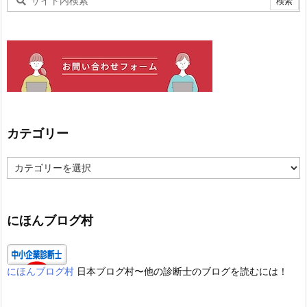
カテゴリー
カ
テ
ゴ
リ
ー
にほんブログ村
にほんブログ村
日本ブログ村〜他の診断士のブログを読むには！