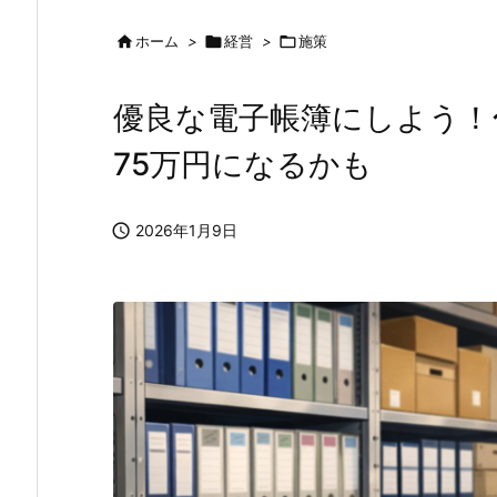

ホーム
>

経営
>

施策
優良な電子帳簿にしよう！
75万円になるかも

2026年1月9日