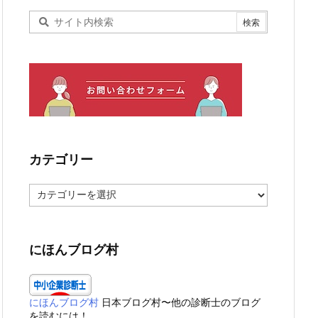
カテゴリー
カ
テ
ゴ
リ
ー
にほんブログ村
にほんブログ村
日本ブログ村〜他の診断士のブログ
を読むには！