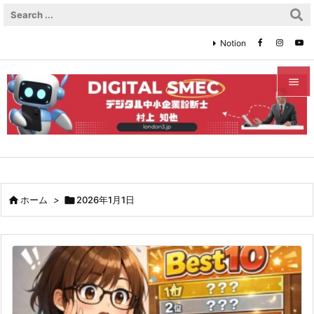
Notion


メニュ

サイド

前へ

ホーム
>

2026年1月1日

次へ

検索