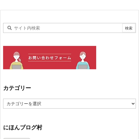
カテゴリー
カ
テ
ゴ
リ
ー
にほんブログ村