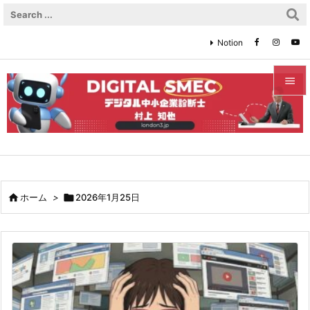
Notion


メニュ

サイド

前へ

ホーム
>

2026年1月25日

次へ

検索