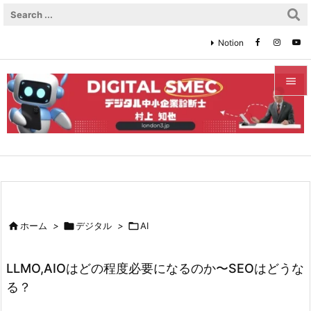
Notion


メニュ

サイド

前へ


ホーム
>

デジタル
>

AI
次へ

LLMO,AIOはどの程度必要になるのか〜SEOはどうな
検索
る？