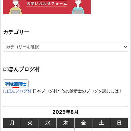
カテゴリー
カ
テ
ゴ
リ
ー
にほんブログ村
にほんブログ村
日本ブログ村〜他の診断士のブログを読むには！
2025年8月
月
火
水
木
金
土
日