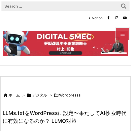
Notion


メニュ

サイド

前へ


ホーム
>

デジタル
>

Wordpresss
次へ

LLMs.txtをWordPressに設定〜果たしてAI検索時代
検索
に有効になるのか？ LLMO対策