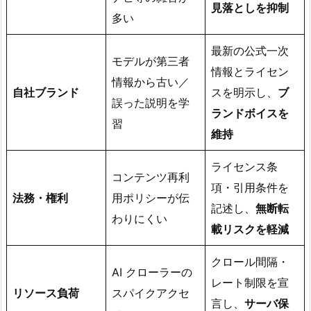
見落としを抑制
多い
最新の公式一次
モデルが第三者
情報とライセン
情報から古い／
自社ブランド
スを明示し、
ブ
誤った説明を学
ランドボイスを
習
維持
ライセンス条
コンテンツ再利
項・引用条件を
法務・権利
用ポリシーが伝
記述し、
無断転
わりにくい
載リスクを軽減
クロール間隔・
AI クローラーの
レート制限を宣
リソース負荷
スパイクアクセ
言し、
サーバ保