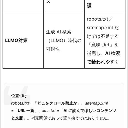
ス
護
robots.txt／
sitemap.xml だ
生成 AI 検索
けでは不足する
LLMO対策
（LLMO）時代の
「意味づけ」を
可視性
補完し、
AI 検索
で拾われやすく
位置づけ
robots.txt
=「
どこをクロール禁止か
」、
sitemap.xml
=「
URL 一覧
」、
llms.txt
=「
AI に読んでほしいコンテンツ
と文脈
」。補完関係であって置き換えではありません。