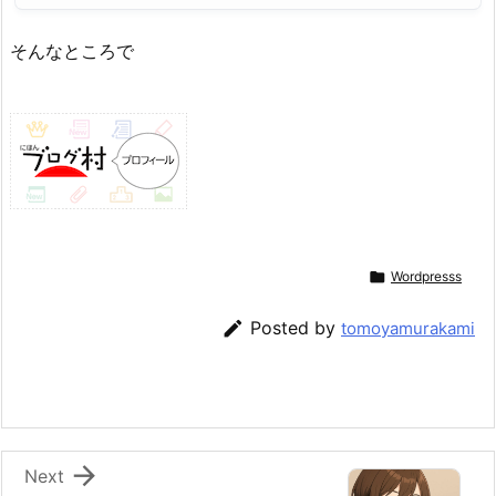
そんなところで

Wordpresss

Posted by
tomoyamurakami

Next