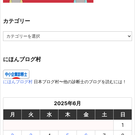
カテゴリー
カ
テ
ゴ
リ
ー
にほんブログ村
にほんブログ村
日本ブログ村〜他の診断士のブログを読むには！
2025年6月
月
火
水
木
金
土
日
1