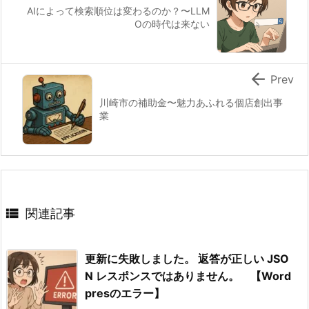
AIによって検索順位は変わるのか？〜LLM
Oの時代は来ない

Prev
川崎市の補助金〜魅力あふれる個店創出事
業

関連記事
更新に失敗しました。 返答が正しい JSO
N レスポンスではありません。 【Word
presのエラー】