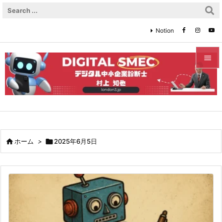
Notion


メニュ

サイド

前へ

ホーム
>

2025年6月5日

次へ

検索