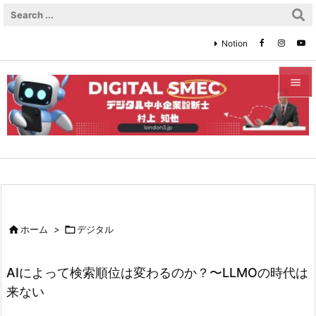
Notion


メニュ

サイド

前へ


ホーム
>

デジタル
次へ

AIによって検索順位は変わるのか？〜LLMOの時代は
検索
来ない