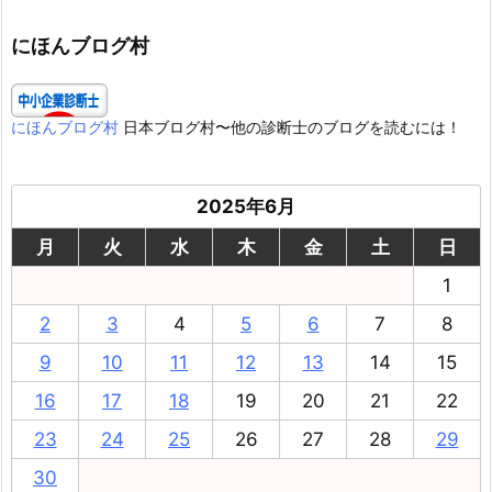
リ
ー
にほんブログ村
にほんブログ村
日本ブログ村〜他の診断士のブログを読むには！
2025年6月
月
火
水
木
金
土
日
1
2
3
4
5
6
7
8
9
10
11
12
13
14
15
16
17
18
19
20
21
22
23
24
25
26
27
28
29
30