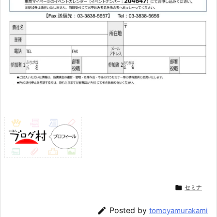

セミナ

Posted by
tomoyamurakami