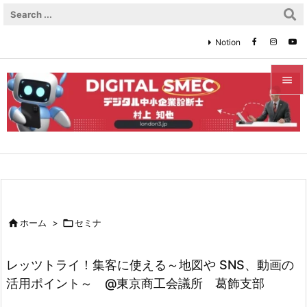
Notion


メニュ

サイド

前へ


ホーム
>

セミナ
次へ

レッツトライ！集客に使える～地図や SNS、動画の
検索
活用ポイント～ @東京商工会議所 葛飾支部