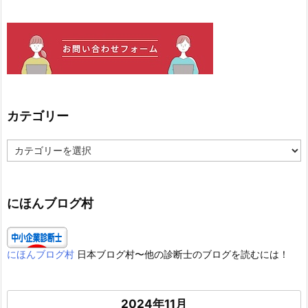
カテゴリー
カ
テ
ゴ
リ
ー
にほんブログ村
にほんブログ村
日本ブログ村〜他の診断士のブログを読むには！
2024年11月