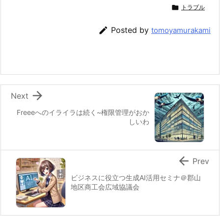

トラブル

Posted by
tomoyamurakami

Next
Freeeへのイライラは続く~権限管理がおか
しいわ

Prev
ビジネスに役立つ生成AI活用セミナ＠郡山
地区商工会広域協議会