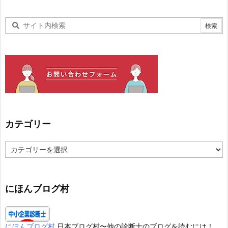
カテゴリー
カ
テ
ゴ
リ
ー
にほんブログ村
にほんブログ村
日本ブログ村〜他の診断士のブログを読むには！