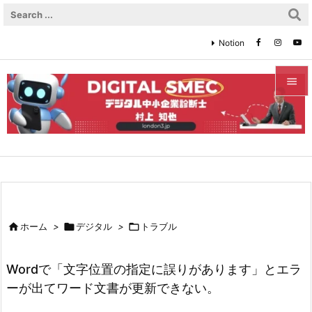
Notion


メニュ

サイド

前へ


ホーム
>

デジタル
>

トラブル
次へ

Wordで「文字位置の指定に誤りがあります」とエラ
検索
ーが出てワード文書が更新できない。