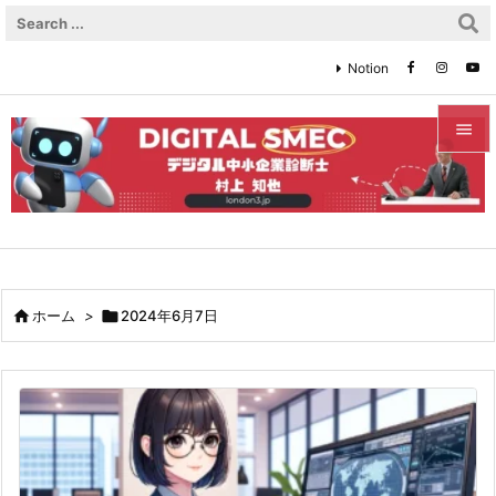
Notion


メニュ

サイド

前へ

ホーム
>

2024年6月7日

次へ

検索