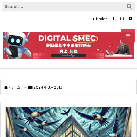
Notion


メニュ

サイド

前へ

ホーム
>

2024年6月25日

次へ

検索