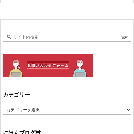
カテゴリー
カ
テ
ゴ
リ
ー
にほんブログ村