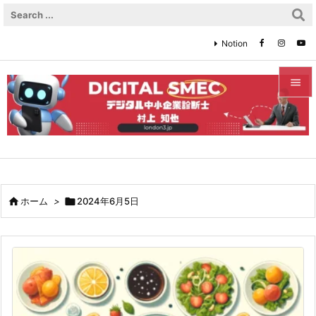
Notion


メニュ

サイド

前へ

ホーム
>

2024年6月5日

次へ

検索