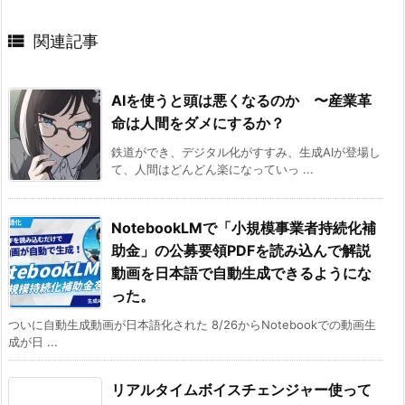

関連記事
AIを使うと頭は悪くなるのか 〜産業革
命は人間をダメにするか？
鉄道ができ、デジタル化がすすみ、生成AIが登場し
て、人間はどんどん楽になっていっ ...
NotebookLMで「小規模事業者持続化補
助金」の公募要領PDFを読み込んで解説
動画を日本語で自動生成できるようにな
った。
ついに自動生成動画が日本語化された 8/26からNotebookでの動画生
成が日 ...
リアルタイムボイスチェンジャー使って