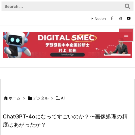
Notion


メニュ

サイド

前へ


ホーム
>

デジタル
>

AI
次へ

ChatGPT-4oになってすごいのか？〜画像処理の精
検索
度はあがったか？