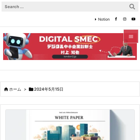
Notion


メニュ

サイド

前へ

ホーム
>

2024年5月15日

次へ

検索