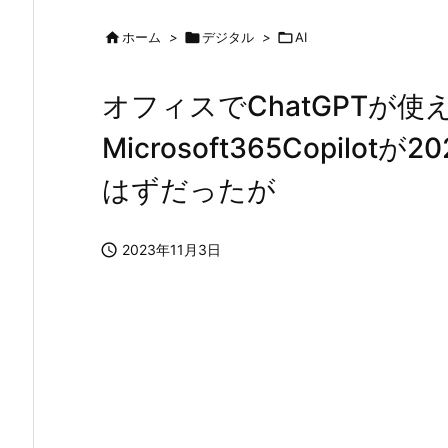

ホーム
>

デジタル
>

AI
オフィスでChatGPTが
Microsoft365Copilo
はずだったが

2023年11月3日