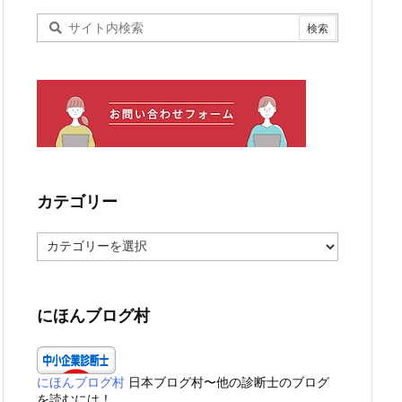
カテゴリー
カ
テ
ゴ
リ
ー
にほんブログ村
にほんブログ村
日本ブログ村〜他の診断士のブログ
を読むには！