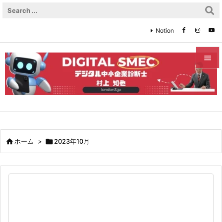
Notion


メニュ

サイド

前へ

ホーム
>

2023年10月

次へ

検索