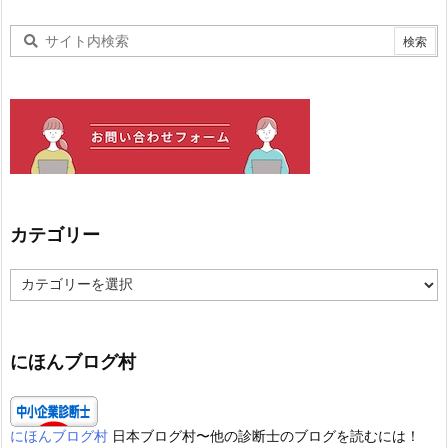
カテゴリー
カ
テ
ゴ
リ
ー
にほんブログ村
にほんブログ村
日本ブログ村〜他の診断士のブログを読むには！