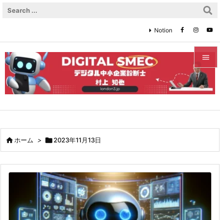
Notion


メニュ

サイド

前へ

ホーム
>

2023年11月13日

次へ

検索