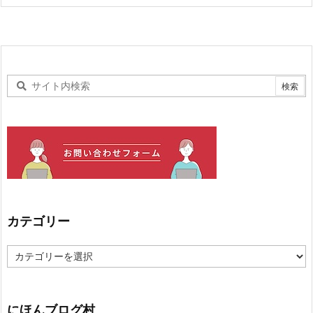
カテゴリー
カ
テ
ゴ
リ
ー
にほんブログ村