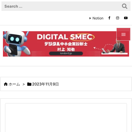
Notion


メニュ

サイド

前へ

ホーム
>

2023年11月9日

次へ

検索