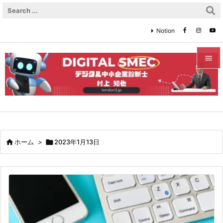
Notion


メニュ

サイド

前へ

ホーム
>

2023年1月13日

次へ

検索