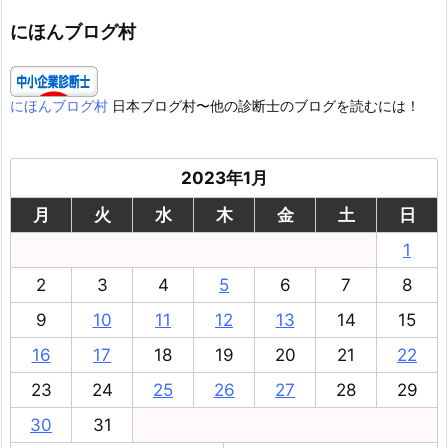
リ
ー
にほんブログ村
にほんブログ村
日本ブログ村〜他の診断士のブログを読むには！
2023年1月
月
火
水
木
金
土
日
1
2
3
4
5
6
7
8
9
10
11
12
13
14
15
16
17
18
19
20
21
22
23
24
25
26
27
28
29
30
31