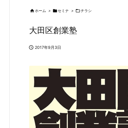

ホーム
>

セミナ
>

チラシ
大田区創業塾

2017年9月3日