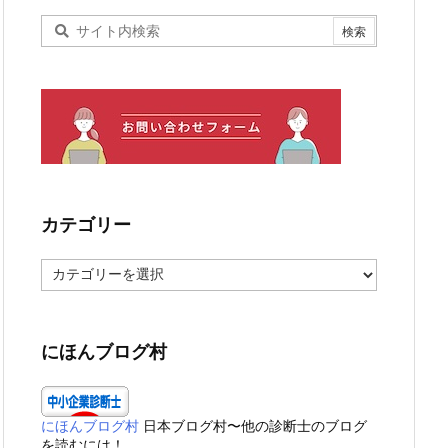
カテゴリー
カ
テ
ゴ
リ
ー
にほんブログ村
にほんブログ村
日本ブログ村〜他の診断士のブログ
を読むには！