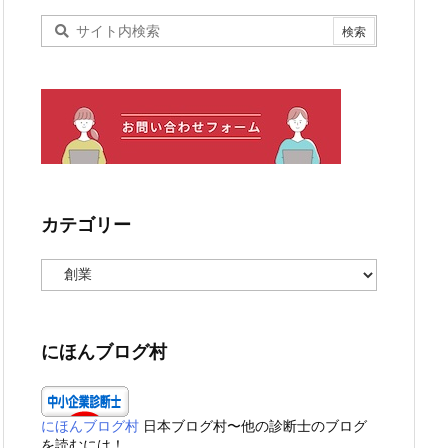
カテゴリー
カ
テ
ゴ
リ
ー
にほんブログ村
にほんブログ村
日本ブログ村〜他の診断士のブログ
を読むには！