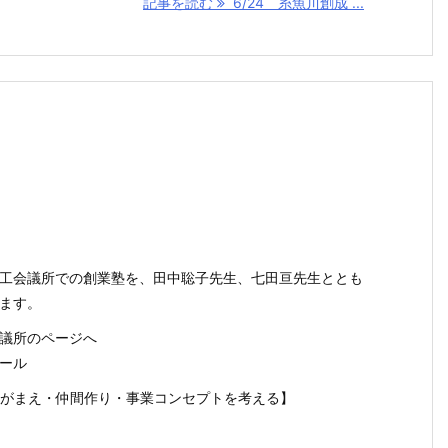
記事を読む
6/24 糸魚川創成 ...
工会議所での創業塾を、田中聡子先生、七田亘先生ととも
ます。
議所のページへ
ール
がまえ・仲間作り・事業コンセプトを考える】