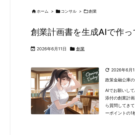

ホーム
>

コンサル
>

創業
創業計画書を生成AIで作

2026年6月11日

創業

2026年6月
政策金融公庫の
AIでお願いし
添付の創業計画
ら質問してきて
ーポイントの1枚