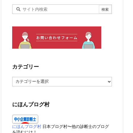
カテゴリー
カ
テ
ゴ
リ
ー
にほんブログ村
にほんブログ村
日本ブログ村〜他の診断士のブログ
を読むには！