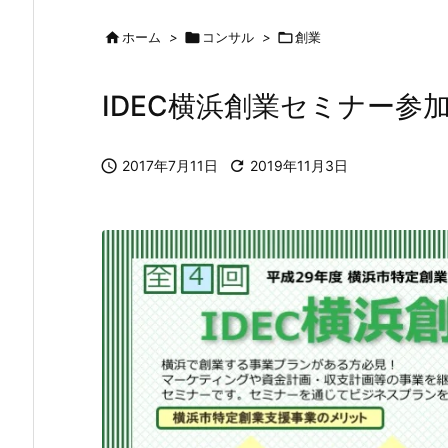

ホーム
>

コンサル
>

創業
IDEC横浜創業セミナー参

2017年7月11日

2019年11月3日