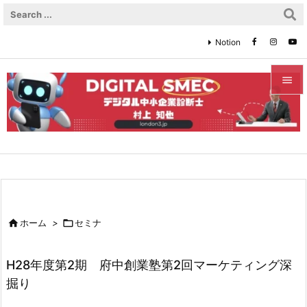
Notion


メニュ

サイド

前へ


ホーム
>

セミナ
次へ

H28年度第2期 府中創業塾第2回マーケティング深
検索
掘り