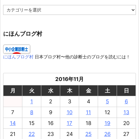
カ
テ
ゴ
リ
ー
にほんブログ村
にほんブログ村
日本ブログ村〜他の診断士のブログを読むには！
2016年11月
月
火
水
木
金
土
日
1
2
3
4
5
6
7
8
9
10
11
12
13
14
15
16
17
18
19
20
21
22
23
24
25
26
27