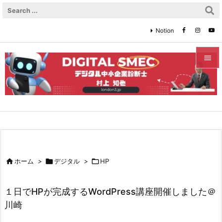
Notion


メニュ

サイド

前へ


ホーム
>

デジタル
>

HP
次へ

１日でHPが完成するWordPress講座開催しました＠
検索
川崎