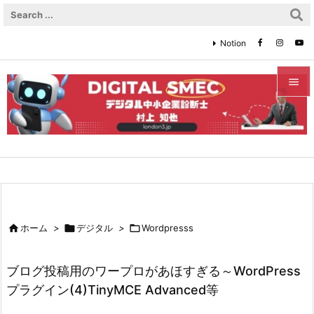
Notion


メニュ

サイド

前へ


ホーム
>

デジタル
>

Wordpresss
次へ

ブログ投稿用のワープロがあほすぎる～WordPress
検索
プラグイン(4)TinyMCE Advanced等