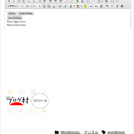

Wordpresss
,
デジタル

wordpress