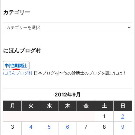
カテゴリー
カ
テ
ゴ
リ
ー
にほんブログ村
にほんブログ村
日本ブログ村〜他の診断士のブログを読むには！
2012年9月
月
火
水
木
金
土
日
1
2
3
4
5
6
7
8
9