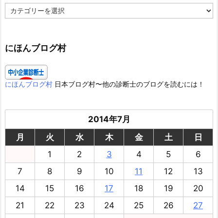
カ
テ
ゴ
リ
ー
にほんブログ村
にほんブログ村
日本ブログ村〜他の診断士のブログを読むには！
2014年7月
月
火
水
木
金
土
日
1
2
3
4
5
6
7
8
9
10
11
12
13
14
15
16
17
18
19
20
21
22
23
24
25
26
27