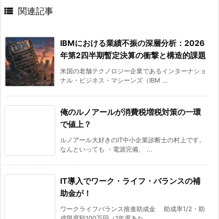

関連記事
IBMにおける業績不振の深層分析：2026
年第2四半期暫定決算の衝撃と構造的課題
米国の老舗テクノロジー企業であるインターナショ
ナル・ビジネス・マシーンズ（IBM ...
俺のルノアールが消費税増税対策の一環
で値上？
ルノアール大好きのIT中小企業診断士の村上です。
なんといっても ・電源完備、 ...
IT導入でワーク・ライフ・バランスの補
助金が！
ワークライフバランス推進助成金 助成率1/2・助
成限度額100万円（1年度あた ...