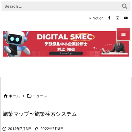
Notion


メニュ

サイド

前へ


ホーム
>

ニュース
次へ

施策マップ〜施策検索システム
検索

2014年7月3日

2022年7月8日