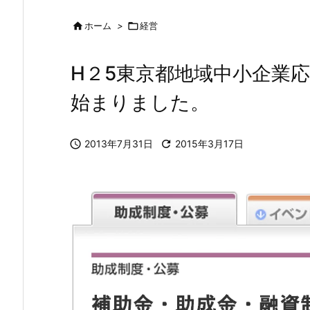

ホーム
>

経営
H２5東京都地域中小企業
始まりました。

2013年7月31日

2015年3月17日