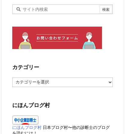
カテゴリー
カ
テ
ゴ
リ
ー
にほんブログ村
にほんブログ村
日本ブログ村〜他の診断士のブログ
を読むには！