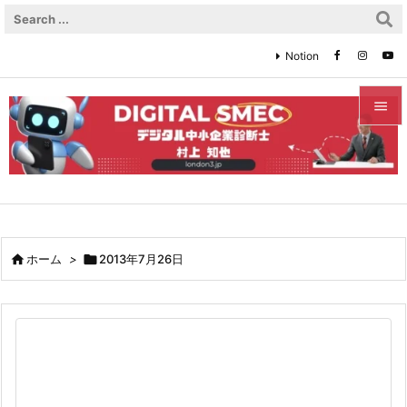
Notion


メニュ

サイド

前へ

ホーム
>

2013年7月26日

次へ

検索