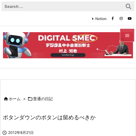
Notion


メニュ

サイド

前へ


ホーム
>

普通の日記
次へ

ボタンダウンのボタンは留めるべきか
検索

2012年8月21日