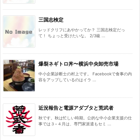
三国志検定
レッドクリフにあやかってか？ 三国志検定だっ
て！ ちょっと受けたいな。 2/3級 ...
爆裂ネギトロ丼〜横浜中央卸売市場
中小企業診断士の村上です。 Facebookで食事の内
容をアップしているのはイラ ...
近況報告と電源アダプタと荒武者
秋です。秋は忙しい時期。公的な中小企業支援の仕
事では３−４月は、専門家派遣もセミ ...