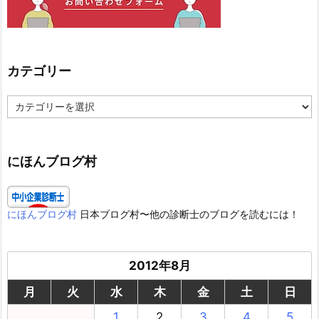
カテゴリー
カ
テ
ゴ
リ
ー
にほんブログ村
にほんブログ村
日本ブログ村〜他の診断士のブログを読むには！
2012年8月
月
火
水
木
金
土
日
1
2
3
4
5