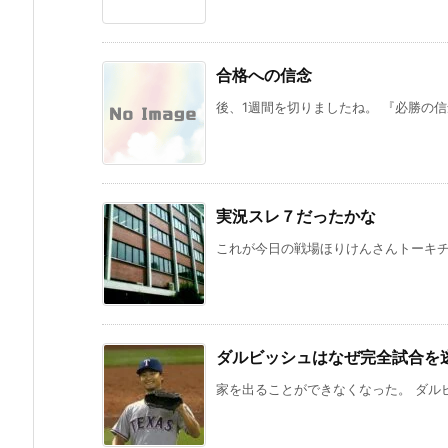
合格への信念
後、1週間を切りましたね。 『必勝の信念』
実況スレ７だったかな
これが今日の戦場ほりけんさんトーキチロ
ダルビッシュはなぜ完全試合を
家を出ることができなくなった。 ダルビッ