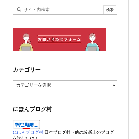
カテゴリー
カ
テ
ゴ
リ
ー
にほんブログ村
にほんブログ村
日本ブログ村〜他の診断士のブログ
を読むには！