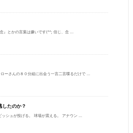
とかの言葉は嫌いです(^^; 信じ、念 ...
ーさんの８０分組に出会う一言二言喋るだけで ...
逃したのか？
シュが投げる。 球場が震える。 アナウン ...