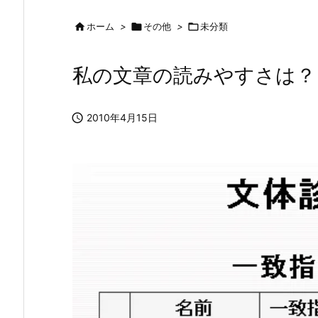

ホーム
>

その他
>

未分類
私の文章の読みやすさは？

2010年4月15日