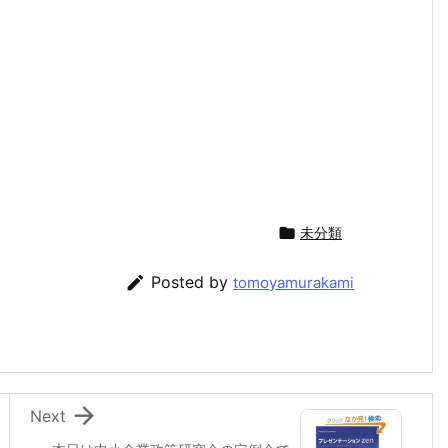

未分類

Posted by
tomoyamurakami

Next