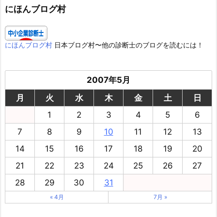
ー
にほんブログ村
にほんブログ村
日本ブログ村〜他の診断士のブログを読むには！
2007年5月
月
火
水
木
金
土
日
1
2
3
4
5
6
7
8
9
10
11
12
13
14
15
16
17
18
19
20
21
22
23
24
25
26
27
28
29
30
31
« 4月
7月 »