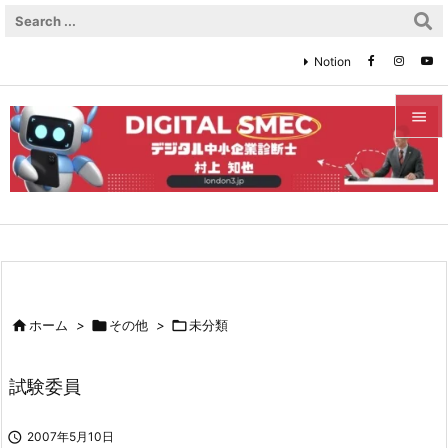
Notion


メニュ

サイド

前へ


ホーム
>

その他
>

未分類
次へ

試験委員
検索

2007年5月10日